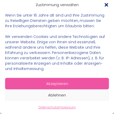
Datenschutz
Zustimmung verwalten
Impressum
Wenn Sie unter 16 Jahre alt sind und Ihre Zustimmung
Kontakt
zu freiwilligen Diensten geben möchten, müssen Sie
Ihre Erziehungsberechtigten um Erlaubnis bitten.
FOLGE UNS
Wir verwenden Cookies und andere Technologien auf
Instagram
unserer Website. Einige von ihnen sind essenziell,
während andere uns helfen, diese Website und Ihre
Facebook
Erfahrung zu verbessern. Personenbezogene Daten
können verarbeitet werden (z. B. IP-Adressen), z. B. für
personalisierte Anzeigen und Inhalte oder Anzeigen-
und Inhaltsmessung.
© 2026 – Bewegungsland Steiermark gGmbH - Alle
Akzeptieren
Rechte vorbehalten
Ablehnen
Datenschutz
Impressum