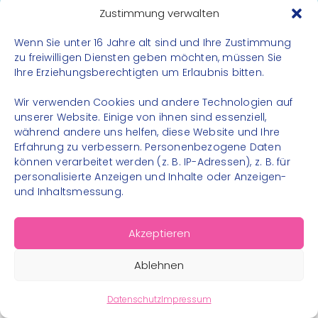
Datenschutz
Zustimmung verwalten
Impressum
Wenn Sie unter 16 Jahre alt sind und Ihre Zustimmung
Kontakt
zu freiwilligen Diensten geben möchten, müssen Sie
Ihre Erziehungsberechtigten um Erlaubnis bitten.
FOLGE UNS
Wir verwenden Cookies und andere Technologien auf
Instagram
unserer Website. Einige von ihnen sind essenziell,
während andere uns helfen, diese Website und Ihre
Facebook
Erfahrung zu verbessern. Personenbezogene Daten
können verarbeitet werden (z. B. IP-Adressen), z. B. für
personalisierte Anzeigen und Inhalte oder Anzeigen-
und Inhaltsmessung.
© 2026 – Bewegungsland Steiermark gGmbH - Alle
Akzeptieren
Rechte vorbehalten
Ablehnen
Datenschutz
Impressum