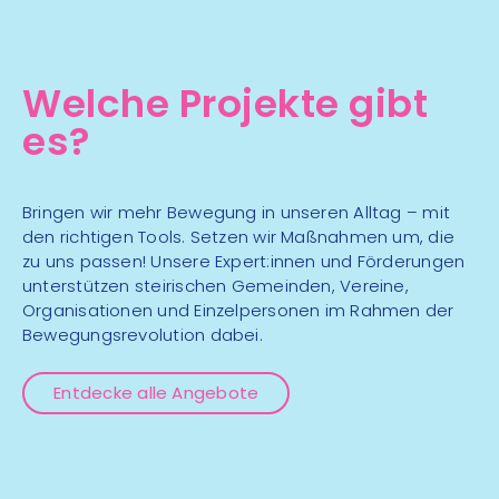
Fußball - und
06
Koordinationstraining
Aug
Welche Projekte gibt
Ballsport
mehr Infos
es?
18:00 - 20:00 Uhr
TSC Eleganza,
Bringen wir mehr Bewegung in unseren Alltag – mit
Perschlerstraße 3, 8580
den richtigen Tools. Setzen wir Maßnahmen um, die
zu uns passen! Unsere Expert:innen und Förderungen
06
Köflach
unterstützen steirischen Gemeinden, Vereine,
Aug
Hobbytanzen für
Organisationen und Einzelpersonen im Rahmen der
Senior:innen
Bewegungsrevolution dabei.
Tanzen
mehr Infos
Entdecke alle Angebote
17:00 - 19:00 Uhr
Beachvolleyball-Anlage