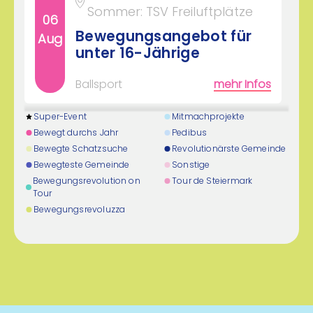
Sommer: TSV Freiluftplätze
06
Bewegungsangebot für
Aug
unter 16-Jährige
Ballsport
mehr Infos
Super-Event
Mitmachprojekte
16:00 - 17:30 Uhr
Bewegt durchs Jahr
Pedibus
Trainingsplatz bzw.
Bewegte Schatzsuche
Revolutionärste Gemeinde
Bewegteste Gemeinde
Sonstige
Veranstaltungshalle
Bewegungsrevolution on
Tour de Steiermark
06
Lieboch
Tour
Aug
Fit durch Bewegung für
Bewegungsrevoluzza
Jugendliche
Fitness & Training
mehr Infos
19:00 - 20:00 Uhr
SV Thal