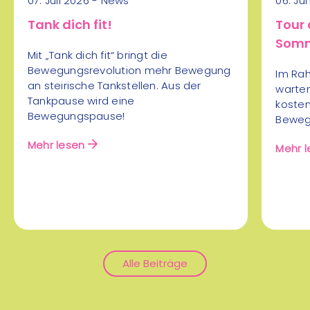
Lauftreff Gasrohrsteg
07. Juli 2026 - News
06. Ju
Aug
Puntigam
Tank dich fit!
Tour 
Somm
Laufen/Joggen
mehr Infos
Mit „Tank dich fit“ bringt die
Bewegungsrevolution mehr Bewegung
Im Rah
an steirische Tankstellen. Aus der
warten
15:00 - 17:00 Uhr
Tankpause wird eine
koste
Schanze/Turnsall Ramsau
Bewegungspause!
Bewegu
06
Nordische Kombination
Aug
Mehr lesen
Mehr l
Wintersport
mehr Infos
19:00 - 20:00 Uhr
alter Sportplatz Bad
Waltersdorf
06
Alle Beiträge
Run für alle
Aug
Laufbegeisterten