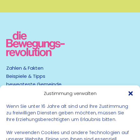
Laufen/Joggen
mehr Infos
Zahlen & Fakten
Beispiele & Tipps
bewegteste Gemeinde
App
Zustimmung verwalten
Wenn Sie unter 16 Jahre alt sind und Ihre Zustimmung
Barrierefreiheit
zu freiwilligen Diensten geben möchten, müssen Sie
Datenschutz
Ihre Erziehungsberechtigten um Erlaubnis bitten.
Impressum
Kontakt
Wir verwenden Cookies und andere Technologien auf
unserer Website. Einige von ihnen sind essenziell,