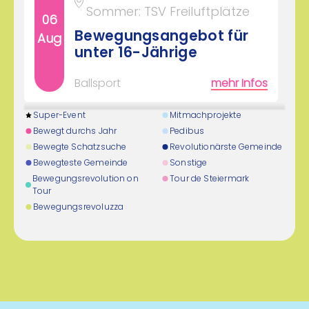
Sommer: TSV Freiluftplätze
06
Bewegungsangebot für
Aug
unter 16-Jährige
Ballsport
mehr Infos
Super-Event
Mitmachprojekte
16:00 - 17:30 Uhr
Bewegt durchs Jahr
Pedibus
Trainingsplatz bzw.
Bewegte Schatzsuche
Revolutionärste Gemeinde
Bewegteste Gemeinde
Sonstige
Veranstaltungshalle
Bewegungsrevolution on
Tour de Steiermark
06
Lieboch
Tour
Aug
Fit durch Bewegung für
Bewegungsrevoluzza
Jugendliche
Fitness & Training
mehr Infos
19:00 - 20:00 Uhr
SV Thal