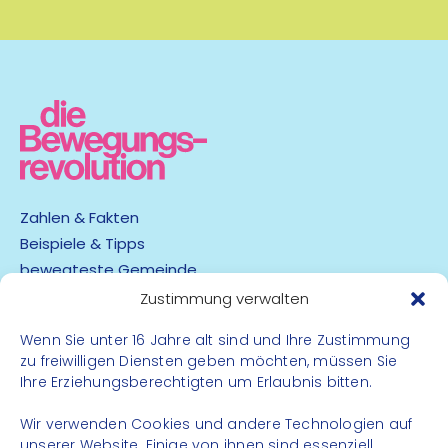
Laufen/Joggen
mehr Infos
Zahlen & Fakten
Beispiele & Tipps
bewegteste Gemeinde
App
Zustimmung verwalten
Wenn Sie unter 16 Jahre alt sind und Ihre Zustimmung
Barrierefreiheit
zu freiwilligen Diensten geben möchten, müssen Sie
Datenschutz
Ihre Erziehungsberechtigten um Erlaubnis bitten.
Impressum
Kontakt
Wir verwenden Cookies und andere Technologien auf
unserer Website. Einige von ihnen sind essenziell,