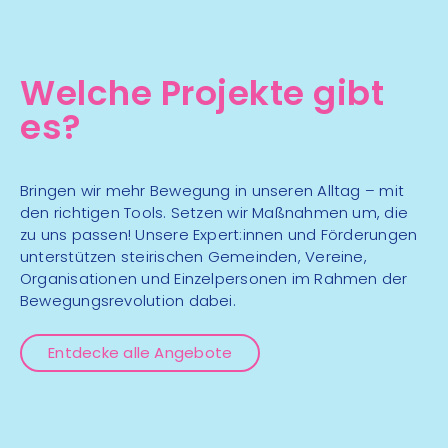
Fußball - und
06
Koordinationstraining
Aug
Welche Projekte gibt
Ballsport
mehr Infos
es?
18:00 - 20:00 Uhr
TSC Eleganza,
Bringen wir mehr Bewegung in unseren Alltag – mit
Perschlerstraße 3, 8580
den richtigen Tools. Setzen wir Maßnahmen um, die
zu uns passen! Unsere Expert:innen und Förderungen
06
Köflach
unterstützen steirischen Gemeinden, Vereine,
Aug
Hobbytanzen für
Organisationen und Einzelpersonen im Rahmen der
Senior:innen
Bewegungsrevolution dabei.
Tanzen
mehr Infos
Entdecke alle Angebote
17:00 - 19:00 Uhr
Beachvolleyball-Anlage