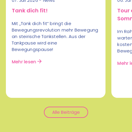
Lauftreff Gasrohrsteg
07. Juli 2026 - News
06. Ju
Aug
Puntigam
Tank dich fit!
Tour 
Somm
Laufen/Joggen
mehr Infos
Mit „Tank dich fit“ bringt die
Bewegungsrevolution mehr Bewegung
Im Rah
an steirische Tankstellen. Aus der
warten
15:00 - 17:00 Uhr
Tankpause wird eine
koste
Schanze/Turnsall Ramsau
Bewegungspause!
Bewegu
06
Nordische Kombination
Aug
Mehr lesen
Mehr l
Wintersport
mehr Infos
19:00 - 20:00 Uhr
alter Sportplatz Bad
Waltersdorf
06
Alle Beiträge
Run für alle
Aug
Laufbegeisterten