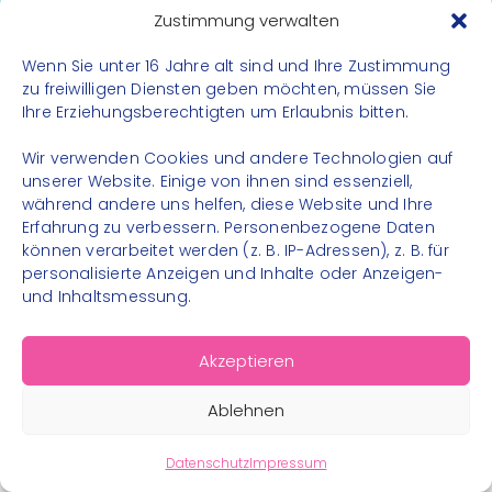
Datenschutz
Zustimmung verwalten
Impressum
Wenn Sie unter 16 Jahre alt sind und Ihre Zustimmung
Kontakt
zu freiwilligen Diensten geben möchten, müssen Sie
Ihre Erziehungsberechtigten um Erlaubnis bitten.
FOLGE UNS
Wir verwenden Cookies und andere Technologien auf
Instagram
unserer Website. Einige von ihnen sind essenziell,
während andere uns helfen, diese Website und Ihre
Facebook
Erfahrung zu verbessern. Personenbezogene Daten
können verarbeitet werden (z. B. IP-Adressen), z. B. für
personalisierte Anzeigen und Inhalte oder Anzeigen-
und Inhaltsmessung.
© 2026 – Bewegungsland Steiermark gGmbH - Alle
Akzeptieren
Rechte vorbehalten
Ablehnen
Datenschutz
Impressum