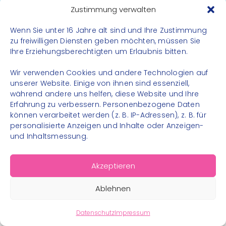
Datenschutz
Zustimmung verwalten
Impressum
Wenn Sie unter 16 Jahre alt sind und Ihre Zustimmung
Kontakt
zu freiwilligen Diensten geben möchten, müssen Sie
Ihre Erziehungsberechtigten um Erlaubnis bitten.
FOLGE UNS
Wir verwenden Cookies und andere Technologien auf
Instagram
unserer Website. Einige von ihnen sind essenziell,
während andere uns helfen, diese Website und Ihre
Facebook
Erfahrung zu verbessern. Personenbezogene Daten
können verarbeitet werden (z. B. IP-Adressen), z. B. für
personalisierte Anzeigen und Inhalte oder Anzeigen-
und Inhaltsmessung.
© 2026 – Bewegungsland Steiermark gGmbH - Alle
Akzeptieren
Rechte vorbehalten
Ablehnen
Datenschutz
Impressum