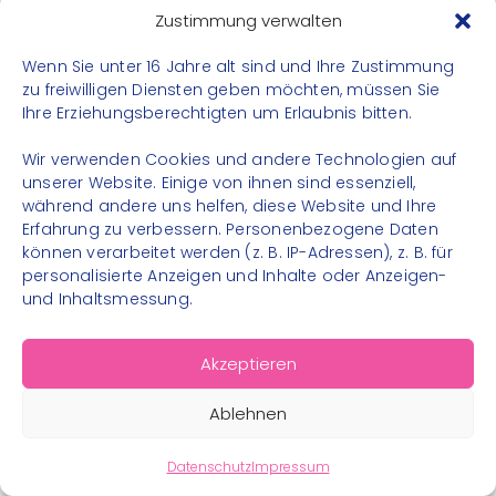
Datenschutz
Zustimmung verwalten
Impressum
Wenn Sie unter 16 Jahre alt sind und Ihre Zustimmung
Kontakt
zu freiwilligen Diensten geben möchten, müssen Sie
Ihre Erziehungsberechtigten um Erlaubnis bitten.
FOLGE UNS
Wir verwenden Cookies und andere Technologien auf
Instagram
unserer Website. Einige von ihnen sind essenziell,
während andere uns helfen, diese Website und Ihre
Facebook
Erfahrung zu verbessern. Personenbezogene Daten
können verarbeitet werden (z. B. IP-Adressen), z. B. für
personalisierte Anzeigen und Inhalte oder Anzeigen-
und Inhaltsmessung.
© 2026 – Bewegungsland Steiermark gGmbH - Alle
Akzeptieren
Rechte vorbehalten
Ablehnen
Datenschutz
Impressum