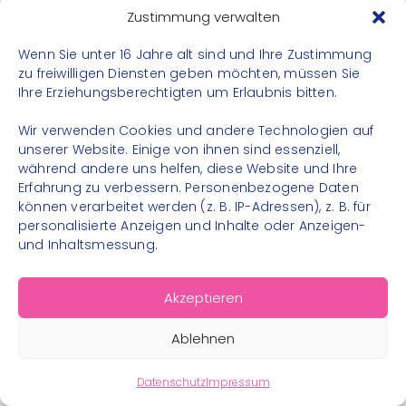
Datenschutz
Zustimmung verwalten
Impressum
Wenn Sie unter 16 Jahre alt sind und Ihre Zustimmung
Kontakt
zu freiwilligen Diensten geben möchten, müssen Sie
Ihre Erziehungsberechtigten um Erlaubnis bitten.
FOLGE UNS
Wir verwenden Cookies und andere Technologien auf
Instagram
unserer Website. Einige von ihnen sind essenziell,
während andere uns helfen, diese Website und Ihre
Facebook
Erfahrung zu verbessern. Personenbezogene Daten
können verarbeitet werden (z. B. IP-Adressen), z. B. für
personalisierte Anzeigen und Inhalte oder Anzeigen-
und Inhaltsmessung.
© 2026 – Bewegungsland Steiermark gGmbH - Alle
Akzeptieren
Rechte vorbehalten
Ablehnen
Datenschutz
Impressum