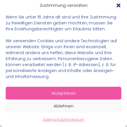
Datenschutz
Zustimmung verwalten
Impressum
Wenn Sie unter 16 Jahre alt sind und Ihre Zustimmung
Kontakt
zu freiwilligen Diensten geben möchten, müssen Sie
Ihre Erziehungsberechtigten um Erlaubnis bitten.
FOLGE UNS
Wir verwenden Cookies und andere Technologien auf
Instagram
unserer Website. Einige von ihnen sind essenziell,
während andere uns helfen, diese Website und Ihre
Facebook
Erfahrung zu verbessern. Personenbezogene Daten
können verarbeitet werden (z. B. IP-Adressen), z. B. für
personalisierte Anzeigen und Inhalte oder Anzeigen-
und Inhaltsmessung.
© 2026 – Bewegungsland Steiermark gGmbH - Alle
Akzeptieren
Rechte vorbehalten
Ablehnen
Datenschutz
Impressum