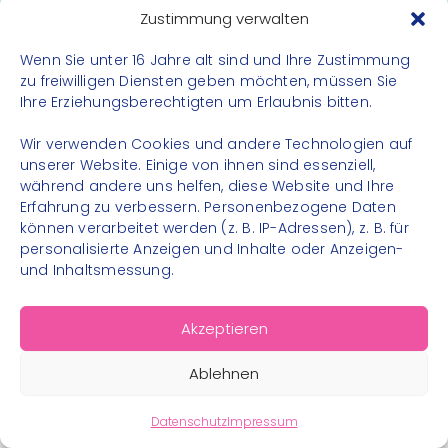
Datenschutz
Zustimmung verwalten
Impressum
Wenn Sie unter 16 Jahre alt sind und Ihre Zustimmung
Kontakt
zu freiwilligen Diensten geben möchten, müssen Sie
Ihre Erziehungsberechtigten um Erlaubnis bitten.
FOLGE UNS
Wir verwenden Cookies und andere Technologien auf
Instagram
unserer Website. Einige von ihnen sind essenziell,
während andere uns helfen, diese Website und Ihre
Facebook
Erfahrung zu verbessern. Personenbezogene Daten
können verarbeitet werden (z. B. IP-Adressen), z. B. für
personalisierte Anzeigen und Inhalte oder Anzeigen-
und Inhaltsmessung.
© 2026 – Bewegungsland Steiermark gGmbH - Alle
Akzeptieren
Rechte vorbehalten
Ablehnen
Datenschutz
Impressum