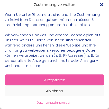
Datenschutz
Zustimmung verwalten
Impressum
Wenn Sie unter 16 Jahre alt sind und Ihre Zustimmung
Kontakt
zu freiwilligen Diensten geben möchten, müssen Sie
Ihre Erziehungsberechtigten um Erlaubnis bitten.
FOLGE UNS
Wir verwenden Cookies und andere Technologien auf
Instagram
unserer Website. Einige von ihnen sind essenziell,
während andere uns helfen, diese Website und Ihre
Facebook
Erfahrung zu verbessern. Personenbezogene Daten
können verarbeitet werden (z. B. IP-Adressen), z. B. für
personalisierte Anzeigen und Inhalte oder Anzeigen-
und Inhaltsmessung.
© 2026 – Bewegungsland Steiermark gGmbH - Alle
Akzeptieren
Rechte vorbehalten
Ablehnen
Datenschutz
Impressum