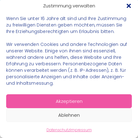
Datenschutz
Zustimmung verwalten
Impressum
Wenn Sie unter 16 Jahre alt sind und Ihre Zustimmung
Kontakt
zu freiwilligen Diensten geben möchten, müssen Sie
Ihre Erziehungsberechtigten um Erlaubnis bitten.
FOLGE UNS
Wir verwenden Cookies und andere Technologien auf
Instagram
unserer Website. Einige von ihnen sind essenziell,
während andere uns helfen, diese Website und Ihre
Facebook
Erfahrung zu verbessern. Personenbezogene Daten
können verarbeitet werden (z. B. IP-Adressen), z. B. für
personalisierte Anzeigen und Inhalte oder Anzeigen-
und Inhaltsmessung.
© 2026 – Bewegungsland Steiermark gGmbH - Alle
Akzeptieren
Rechte vorbehalten
Ablehnen
Datenschutz
Impressum