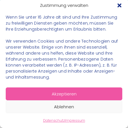
Datenschutz
Zustimmung verwalten
Impressum
Wenn Sie unter 16 Jahre alt sind und Ihre Zustimmung
Kontakt
zu freiwilligen Diensten geben möchten, müssen Sie
Ihre Erziehungsberechtigten um Erlaubnis bitten.
FOLGE UNS
Wir verwenden Cookies und andere Technologien auf
Instagram
unserer Website. Einige von ihnen sind essenziell,
während andere uns helfen, diese Website und Ihre
Facebook
Erfahrung zu verbessern. Personenbezogene Daten
können verarbeitet werden (z. B. IP-Adressen), z. B. für
personalisierte Anzeigen und Inhalte oder Anzeigen-
und Inhaltsmessung.
© 2026 – Bewegungsland Steiermark gGmbH - Alle
Akzeptieren
Rechte vorbehalten
Ablehnen
Datenschutz
Impressum