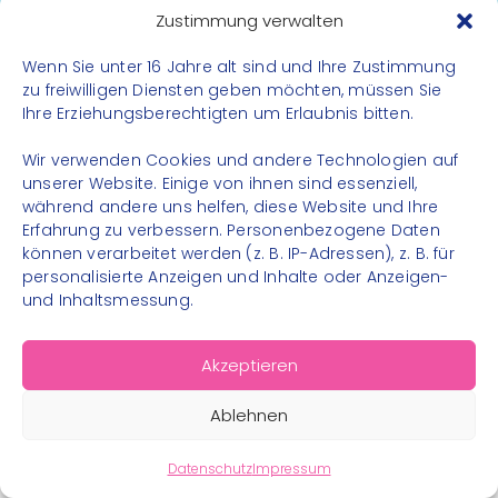
Datenschutz
Zustimmung verwalten
Impressum
Wenn Sie unter 16 Jahre alt sind und Ihre Zustimmung
Kontakt
zu freiwilligen Diensten geben möchten, müssen Sie
Ihre Erziehungsberechtigten um Erlaubnis bitten.
FOLGE UNS
Wir verwenden Cookies und andere Technologien auf
Instagram
unserer Website. Einige von ihnen sind essenziell,
während andere uns helfen, diese Website und Ihre
Facebook
Erfahrung zu verbessern. Personenbezogene Daten
können verarbeitet werden (z. B. IP-Adressen), z. B. für
personalisierte Anzeigen und Inhalte oder Anzeigen-
und Inhaltsmessung.
© 2026 – Bewegungsland Steiermark gGmbH - Alle
Akzeptieren
Rechte vorbehalten
Ablehnen
Datenschutz
Impressum