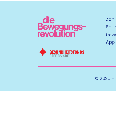
Zahl
Beis
bew
App
© 2026 –