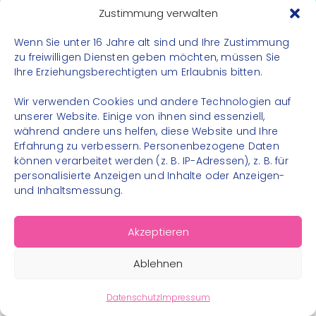
Datenschutz
Zustimmung verwalten
Impressum
Wenn Sie unter 16 Jahre alt sind und Ihre Zustimmung
Kontakt
zu freiwilligen Diensten geben möchten, müssen Sie
Ihre Erziehungsberechtigten um Erlaubnis bitten.
FOLGE UNS
Wir verwenden Cookies und andere Technologien auf
Instagram
unserer Website. Einige von ihnen sind essenziell,
während andere uns helfen, diese Website und Ihre
Facebook
Erfahrung zu verbessern. Personenbezogene Daten
können verarbeitet werden (z. B. IP-Adressen), z. B. für
personalisierte Anzeigen und Inhalte oder Anzeigen-
und Inhaltsmessung.
© 2026 – Bewegungsland Steiermark gGmbH - Alle
Akzeptieren
Rechte vorbehalten
Ablehnen
Datenschutz
Impressum