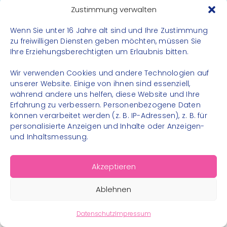
Datenschutz
Zustimmung verwalten
Impressum
Wenn Sie unter 16 Jahre alt sind und Ihre Zustimmung
Kontakt
zu freiwilligen Diensten geben möchten, müssen Sie
Ihre Erziehungsberechtigten um Erlaubnis bitten.
FOLGE UNS
Wir verwenden Cookies und andere Technologien auf
Instagram
unserer Website. Einige von ihnen sind essenziell,
während andere uns helfen, diese Website und Ihre
Facebook
Erfahrung zu verbessern. Personenbezogene Daten
können verarbeitet werden (z. B. IP-Adressen), z. B. für
personalisierte Anzeigen und Inhalte oder Anzeigen-
und Inhaltsmessung.
© 2026 – Bewegungsland Steiermark gGmbH - Alle
Akzeptieren
Rechte vorbehalten
Ablehnen
Datenschutz
Impressum