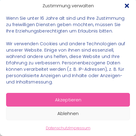
Datenschutz
Zustimmung verwalten
Impressum
Wenn Sie unter 16 Jahre alt sind und Ihre Zustimmung
Kontakt
zu freiwilligen Diensten geben möchten, müssen Sie
Ihre Erziehungsberechtigten um Erlaubnis bitten.
FOLGE UNS
Wir verwenden Cookies und andere Technologien auf
Instagram
unserer Website. Einige von ihnen sind essenziell,
während andere uns helfen, diese Website und Ihre
Facebook
Erfahrung zu verbessern. Personenbezogene Daten
können verarbeitet werden (z. B. IP-Adressen), z. B. für
personalisierte Anzeigen und Inhalte oder Anzeigen-
und Inhaltsmessung.
© 2026 – Bewegungsland Steiermark gGmbH - Alle
Akzeptieren
Rechte vorbehalten
Ablehnen
Datenschutz
Impressum