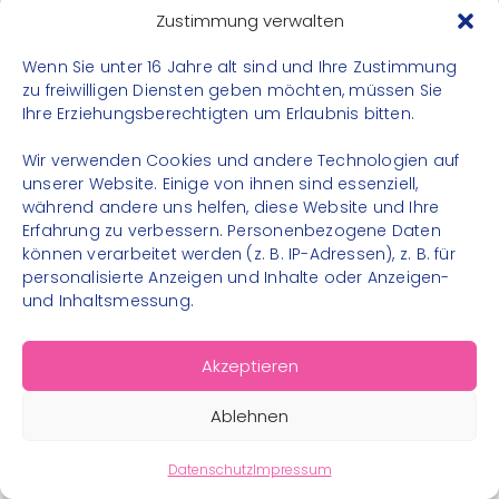
Datenschutz
Zustimmung verwalten
Impressum
Wenn Sie unter 16 Jahre alt sind und Ihre Zustimmung
Kontakt
zu freiwilligen Diensten geben möchten, müssen Sie
Ihre Erziehungsberechtigten um Erlaubnis bitten.
FOLGE UNS
Wir verwenden Cookies und andere Technologien auf
Instagram
unserer Website. Einige von ihnen sind essenziell,
während andere uns helfen, diese Website und Ihre
Facebook
Erfahrung zu verbessern. Personenbezogene Daten
können verarbeitet werden (z. B. IP-Adressen), z. B. für
personalisierte Anzeigen und Inhalte oder Anzeigen-
und Inhaltsmessung.
© 2026 – Bewegungsland Steiermark gGmbH - Alle
Akzeptieren
Rechte vorbehalten
Ablehnen
Datenschutz
Impressum