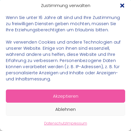
Datenschutz
Zustimmung verwalten
Impressum
Wenn Sie unter 16 Jahre alt sind und Ihre Zustimmung
Kontakt
zu freiwilligen Diensten geben möchten, müssen Sie
Ihre Erziehungsberechtigten um Erlaubnis bitten.
FOLGE UNS
Wir verwenden Cookies und andere Technologien auf
Instagram
unserer Website. Einige von ihnen sind essenziell,
während andere uns helfen, diese Website und Ihre
Facebook
Erfahrung zu verbessern. Personenbezogene Daten
können verarbeitet werden (z. B. IP-Adressen), z. B. für
personalisierte Anzeigen und Inhalte oder Anzeigen-
und Inhaltsmessung.
© 2026 – Bewegungsland Steiermark gGmbH - Alle
Akzeptieren
Rechte vorbehalten
Ablehnen
Datenschutz
Impressum