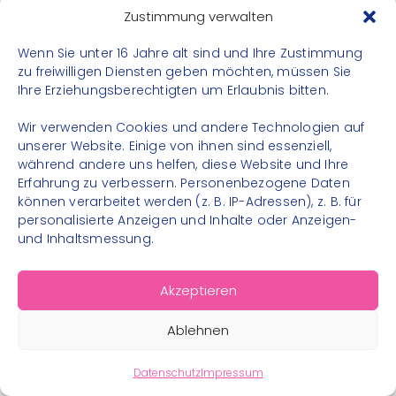
Datenschutz
Zustimmung verwalten
Impressum
Wenn Sie unter 16 Jahre alt sind und Ihre Zustimmung
Kontakt
zu freiwilligen Diensten geben möchten, müssen Sie
Ihre Erziehungsberechtigten um Erlaubnis bitten.
FOLGE UNS
Wir verwenden Cookies und andere Technologien auf
Instagram
unserer Website. Einige von ihnen sind essenziell,
während andere uns helfen, diese Website und Ihre
Facebook
Erfahrung zu verbessern. Personenbezogene Daten
können verarbeitet werden (z. B. IP-Adressen), z. B. für
personalisierte Anzeigen und Inhalte oder Anzeigen-
und Inhaltsmessung.
© 2026 – Bewegungsland Steiermark gGmbH - Alle
Akzeptieren
Rechte vorbehalten
Ablehnen
Datenschutz
Impressum