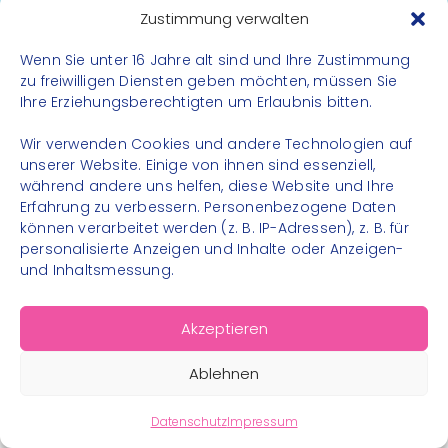
Datenschutz
Zustimmung verwalten
Impressum
Wenn Sie unter 16 Jahre alt sind und Ihre Zustimmung
Kontakt
zu freiwilligen Diensten geben möchten, müssen Sie
Ihre Erziehungsberechtigten um Erlaubnis bitten.
FOLGE UNS
Wir verwenden Cookies und andere Technologien auf
Instagram
unserer Website. Einige von ihnen sind essenziell,
während andere uns helfen, diese Website und Ihre
Facebook
Erfahrung zu verbessern. Personenbezogene Daten
können verarbeitet werden (z. B. IP-Adressen), z. B. für
personalisierte Anzeigen und Inhalte oder Anzeigen-
und Inhaltsmessung.
© 2026 – Bewegungsland Steiermark gGmbH - Alle
Akzeptieren
Rechte vorbehalten
Ablehnen
Datenschutz
Impressum