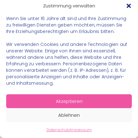
Datenschutz
Zustimmung verwalten
Impressum
Wenn Sie unter 16 Jahre alt sind und Ihre Zustimmung
Kontakt
zu freiwilligen Diensten geben möchten, müssen Sie
Ihre Erziehungsberechtigten um Erlaubnis bitten.
FOLGE UNS
Wir verwenden Cookies und andere Technologien auf
Instagram
unserer Website. Einige von ihnen sind essenziell,
während andere uns helfen, diese Website und Ihre
Facebook
Erfahrung zu verbessern. Personenbezogene Daten
können verarbeitet werden (z. B. IP-Adressen), z. B. für
personalisierte Anzeigen und Inhalte oder Anzeigen-
und Inhaltsmessung.
© 2026 – Bewegungsland Steiermark gGmbH - Alle
Akzeptieren
Rechte vorbehalten
Ablehnen
Datenschutz
Impressum