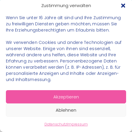
Datenschutz
Zustimmung verwalten
Impressum
Wenn Sie unter 16 Jahre alt sind und Ihre Zustimmung
Kontakt
zu freiwilligen Diensten geben möchten, müssen Sie
Ihre Erziehungsberechtigten um Erlaubnis bitten.
FOLGE UNS
Wir verwenden Cookies und andere Technologien auf
Instagram
unserer Website. Einige von ihnen sind essenziell,
während andere uns helfen, diese Website und Ihre
Facebook
Erfahrung zu verbessern. Personenbezogene Daten
können verarbeitet werden (z. B. IP-Adressen), z. B. für
personalisierte Anzeigen und Inhalte oder Anzeigen-
und Inhaltsmessung.
© 2026 – Bewegungsland Steiermark gGmbH - Alle
Akzeptieren
Rechte vorbehalten
Ablehnen
Datenschutz
Impressum