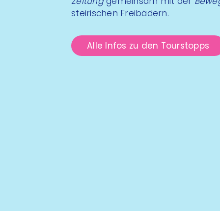
Zeitung
gemeinsam mit der
Beweg
steirischen Freibädern.
Alle Infos zu den Tourstopps