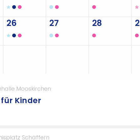
26
27
28
2
2
3
4
5
nhalle Mooskirchen
 für Kinder
nisplatz Schäffern