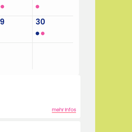
9
30
6
mehr Infos