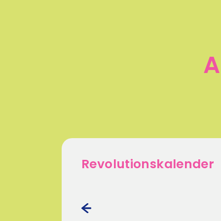
A
Revolutionskalender
‹