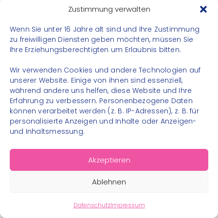
Datenschutz
Zustimmung verwalten
Impressum
Wenn Sie unter 16 Jahre alt sind und Ihre Zustimmung
Kontakt
zu freiwilligen Diensten geben möchten, müssen Sie
Ihre Erziehungsberechtigten um Erlaubnis bitten.
FOLGE UNS
Wir verwenden Cookies und andere Technologien auf
Instagram
unserer Website. Einige von ihnen sind essenziell,
während andere uns helfen, diese Website und Ihre
Facebook
Erfahrung zu verbessern. Personenbezogene Daten
können verarbeitet werden (z. B. IP-Adressen), z. B. für
personalisierte Anzeigen und Inhalte oder Anzeigen-
und Inhaltsmessung.
© 2026 – Bewegungsland Steiermark gGmbH - Alle
Akzeptieren
Rechte vorbehalten
Ablehnen
Datenschutz
Impressum