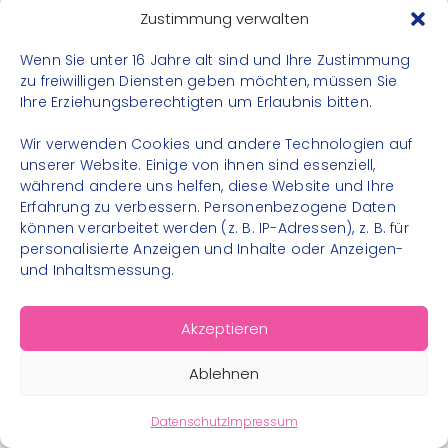
Datenschutz
Zustimmung verwalten
Impressum
Wenn Sie unter 16 Jahre alt sind und Ihre Zustimmung
Kontakt
zu freiwilligen Diensten geben möchten, müssen Sie
Ihre Erziehungsberechtigten um Erlaubnis bitten.
FOLGE UNS
Wir verwenden Cookies und andere Technologien auf
Instagram
unserer Website. Einige von ihnen sind essenziell,
während andere uns helfen, diese Website und Ihre
Facebook
Erfahrung zu verbessern. Personenbezogene Daten
können verarbeitet werden (z. B. IP-Adressen), z. B. für
personalisierte Anzeigen und Inhalte oder Anzeigen-
und Inhaltsmessung.
© 2026 – Bewegungsland Steiermark gGmbH - Alle
Akzeptieren
Rechte vorbehalten
Ablehnen
Datenschutz
Impressum