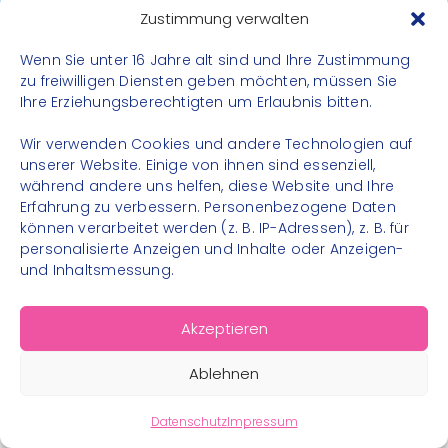
Datenschutz
Zustimmung verwalten
Impressum
Wenn Sie unter 16 Jahre alt sind und Ihre Zustimmung
Kontakt
zu freiwilligen Diensten geben möchten, müssen Sie
Ihre Erziehungsberechtigten um Erlaubnis bitten.
FOLGE UNS
Wir verwenden Cookies und andere Technologien auf
Instagram
unserer Website. Einige von ihnen sind essenziell,
während andere uns helfen, diese Website und Ihre
Facebook
Erfahrung zu verbessern. Personenbezogene Daten
können verarbeitet werden (z. B. IP-Adressen), z. B. für
personalisierte Anzeigen und Inhalte oder Anzeigen-
und Inhaltsmessung.
© 2026 – Bewegungsland Steiermark gGmbH - Alle
Akzeptieren
Rechte vorbehalten
Ablehnen
Datenschutz
Impressum