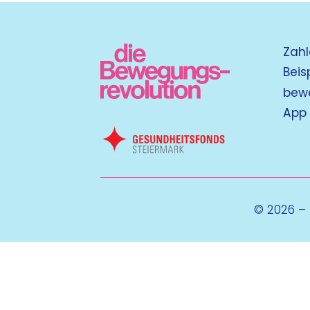
Zahl
Beis
bew
App
© 2026 –