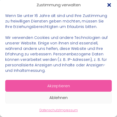
Datenschutz
Zustimmung verwalten
Impressum
Wenn Sie unter 16 Jahre alt sind und Ihre Zustimmung
Kontakt
zu freiwilligen Diensten geben möchten, müssen Sie
Ihre Erziehungsberechtigten um Erlaubnis bitten.
FOLGE UNS
Wir verwenden Cookies und andere Technologien auf
Instagram
unserer Website. Einige von ihnen sind essenziell,
während andere uns helfen, diese Website und Ihre
Facebook
Erfahrung zu verbessern. Personenbezogene Daten
können verarbeitet werden (z. B. IP-Adressen), z. B. für
personalisierte Anzeigen und Inhalte oder Anzeigen-
und Inhaltsmessung.
© 2026 – Bewegungsland Steiermark gGmbH - Alle
Akzeptieren
Rechte vorbehalten
Ablehnen
Datenschutz
Impressum