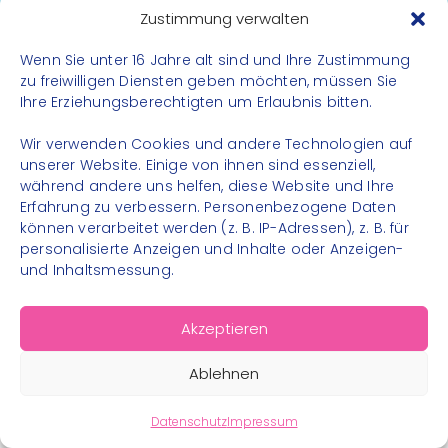
Datenschutz
Zustimmung verwalten
Impressum
Wenn Sie unter 16 Jahre alt sind und Ihre Zustimmung
Kontakt
zu freiwilligen Diensten geben möchten, müssen Sie
Ihre Erziehungsberechtigten um Erlaubnis bitten.
FOLGE UNS
Wir verwenden Cookies und andere Technologien auf
Instagram
unserer Website. Einige von ihnen sind essenziell,
während andere uns helfen, diese Website und Ihre
Facebook
Erfahrung zu verbessern. Personenbezogene Daten
können verarbeitet werden (z. B. IP-Adressen), z. B. für
personalisierte Anzeigen und Inhalte oder Anzeigen-
und Inhaltsmessung.
© 2026 – Bewegungsland Steiermark gGmbH - Alle
Akzeptieren
Rechte vorbehalten
Ablehnen
Datenschutz
Impressum