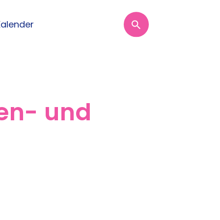
Kalender
len- und