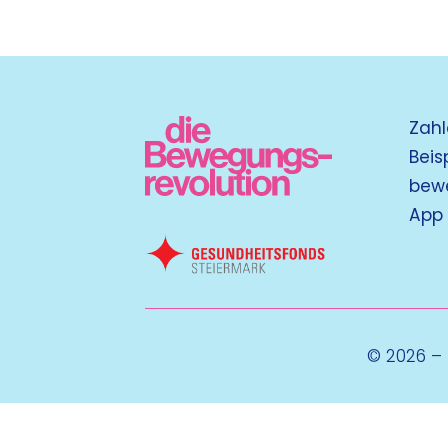
Zahl
Beis
bew
App
© 2026 –