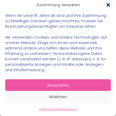
Zustimmung verwalten
Barrierefreiheit
Datenschutz
Wenn Sie unter 16 Jahre alt sind und Ihre Zustimmung
Impressum
zu freiwilligen Diensten geben möchten, müssen Sie
Ihre Erziehungsberechtigten um Erlaubnis bitten.
Kontakt
Wir verwenden Cookies und andere Technologien auf
FOLGE UNS
unserer Website. Einige von ihnen sind essenziell,
während andere uns helfen, diese Website und Ihre
Instagram
Erfahrung zu verbessern. Personenbezogene Daten
Facebook
können verarbeitet werden (z. B. IP-Adressen), z. B. für
personalisierte Anzeigen und Inhalte oder Anzeigen-
und Inhaltsmessung.
Akzeptieren
© 2026 – Bewegungsland Steiermark gGmbH - Alle
Ablehnen
Rechte vorbehalten
Datenschutz
Impressum