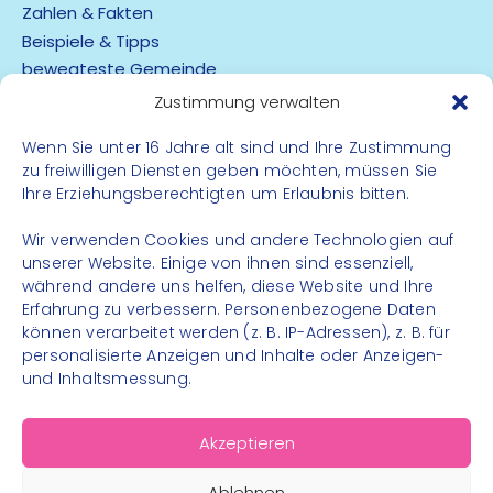
Zahlen & Fakten
Beispiele & Tipps
bewegteste Gemeinde
App
Zustimmung verwalten
Barrierefreiheit
Wenn Sie unter 16 Jahre alt sind und Ihre Zustimmung
zu freiwilligen Diensten geben möchten, müssen Sie
Datenschutz
Ihre Erziehungsberechtigten um Erlaubnis bitten.
Impressum
Kontakt
Wir verwenden Cookies und andere Technologien auf
unserer Website. Einige von ihnen sind essenziell,
während andere uns helfen, diese Website und Ihre
FOLGE UNS
Erfahrung zu verbessern. Personenbezogene Daten
können verarbeitet werden (z. B. IP-Adressen), z. B. für
Instagram
personalisierte Anzeigen und Inhalte oder Anzeigen-
Facebook
und Inhaltsmessung.
Akzeptieren
Ablehnen