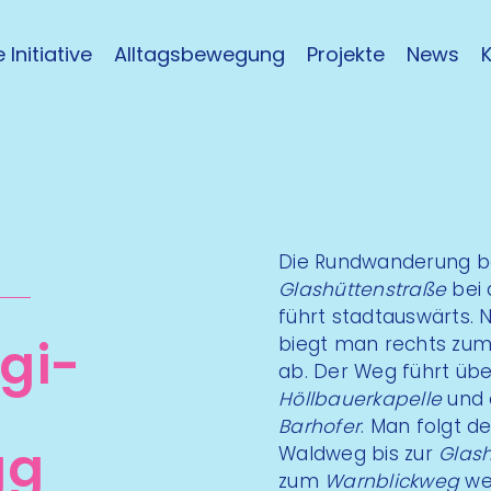
 Initiative
Alltagsbewegung
Projekte
News
Die Rundwanderung b
Glashüttenstraße
bei
führt stadtauswärts.
gi­
biegt man rechts zum
ab. Der Weg führt übe
Höllbauerkapelle
und 
Barhofer
. Man folgt 
gg
Waldweg bis zur
Glash
zum
Warnblickweg
we