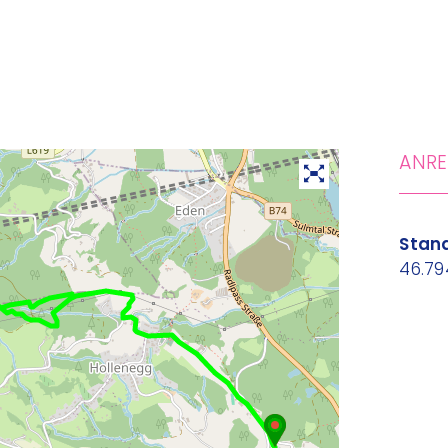
ANRE
Stand
46.79