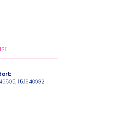
ISE
ort:
46505, 15.1940982