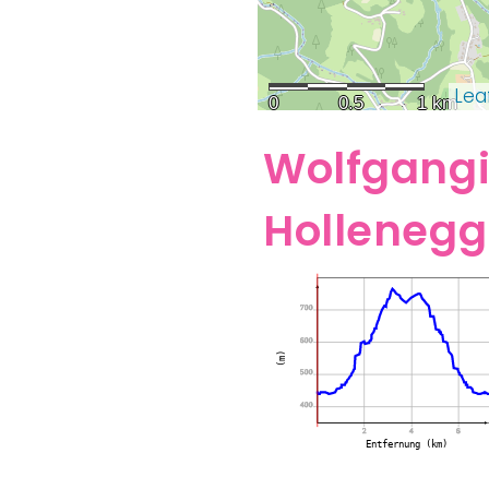
Lea
0
0.5
1 km
Wolfgangi
Holleneg
700
600
(m)
500
400
2
4
6
Entfernung (km)