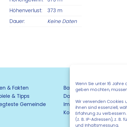
Höhenverlust:
373 m
Dauer:
Keine Daten
Wenn Sie unter 16 Jahre a
en & Fakten
Barrierefreiheit
geben möchten, müssen S
piele & Tipps
Datenschutz
Wir verwenden Cookies u
egteste Gemeinde
Impressum
ihnen sind essenziell, w
Kontakt
Erfahrung zu verbessern
(z. B. IP-Adressen), z. B
und Inhaltsmessung.