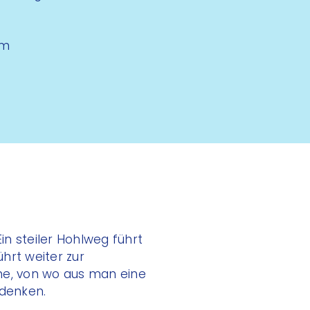
Hm
in steiler Hohlweg führt
hrt weiter zur
e, von wo aus man eine
hdenken.