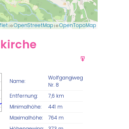
flet
OpenStreetMap
OpenTopoMap
| ©
| ©
kirche
g
GPX
Wolfgangiweg
Name:
Nr. 8
Entfernung:
7,6 km
Minimalhöhe:
441 m
Maximalhöhe:
764 m
Höhengewinn:
373 m