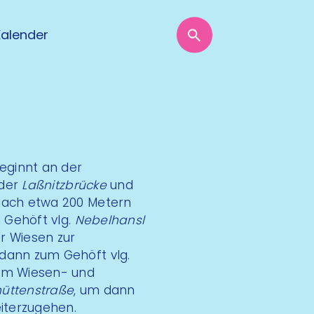
Kalender
eginnt an der
 der
Laßnitzbrücke
und
 Nach etwa 200 Metern
 Gehöft vlg.
Nebelhansl
r Wiesen zur
dann zum Gehöft vlg.
dem Wiesen- und
üttenstraße
, um dann
iterzugehen.