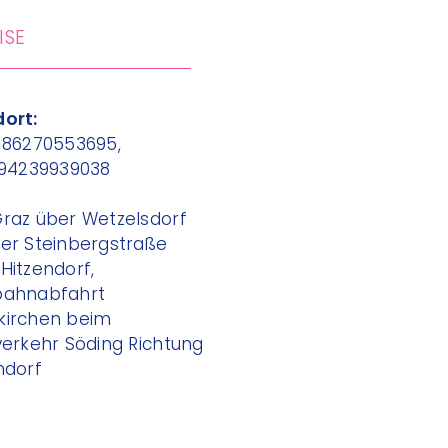
ISE
ort:
186270553695,
194239939038
raz über Wetzelsdorf
er Steinbergstraße
Hitzendorf,
bahnabfahrt
kirchen beim
verkehr Söding Richtung
ndorf