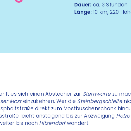
Dauer:
ca. 3 Stunden
Länge:
10 km, 220 Hö
hlt es sich einen Abstecher zur
Sternwarte
zu mac
ser Most
einzukehren. Wer die
Steinbergschleife
nic
 Asphaltstraße direkt zum Mostbuschenschank hina
esstraße leicht ansteigend bis zur Abzweigung
Holzb
eiter bis nach
Hitzendorf
wandert.