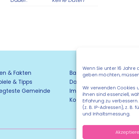
Dauer:
Keine Daten
Wenn Sie unter 16 Jahre a
en & Fakten
Barrierefreiheit
geben möchten, müssen S
piele & Tipps
Datenschutz
Wir verwenden Cookies u
egteste Gemeinde
Impressum
ihnen sind essenziell, w
Kontakt
Erfahrung zu verbessern
(z. B. IP-Adressen), z. B
und Inhaltsmessung.
Akzeptier