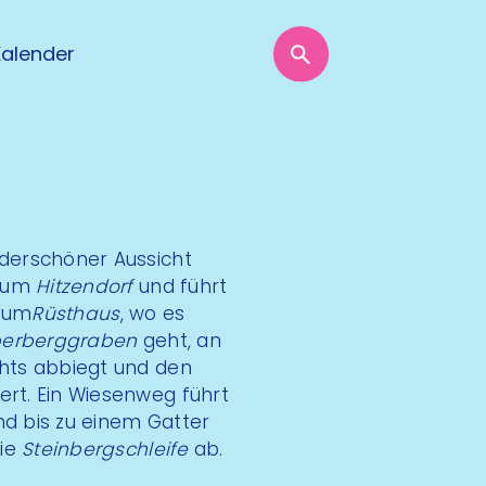
Kalender
derschöner Aussicht
trum
Hitzendorf
und führt
 zum
Rüsthaus
, wo es
erberggraben
geht, an
hts abbiegt und den
ert. Ein Wiesenweg führt
nd bis zu einem Gatter
die
Steinbergschleife
ab.