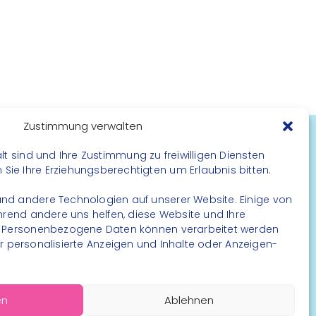
Zustimmung verwalten
lt sind und Ihre Zustimmung zu freiwilligen Diensten
FOLGE UNS
ie Ihre Erziehungsberechtigten um Erlaubnis bitten.
Instagram
nd andere Technologien auf unserer Website. Einige von
Facebook
ährend andere uns helfen, diese Website und Ihre
. Personenbezogene Daten können verarbeitet werden
. für personalisierte Anzeigen und Inhalte oder Anzeigen-
en
Ablehnen