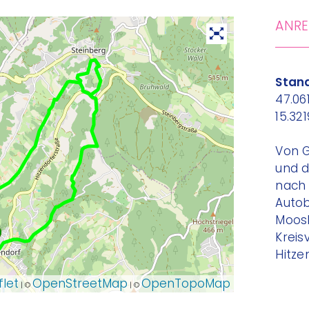
ANRE
Stand
47.06
15.32
Von G
und d
nach 
Auto
Moos
Kreis
Hitze
flet
OpenStreetMap
OpenTopoMap
| ©
| ©