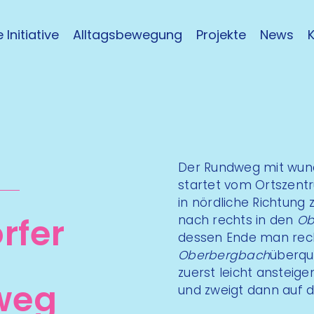
 Initiative
Alltagsbewegung
Projekte
News
Der Rundweg mit wun
startet vom Ortszen
in nördliche Richtung
rfer
nach rechts in den
Ob
dessen Ende man rec
Oberbergbach
überqu
zuerst leicht ansteige
weg
und zweigt dann auf 