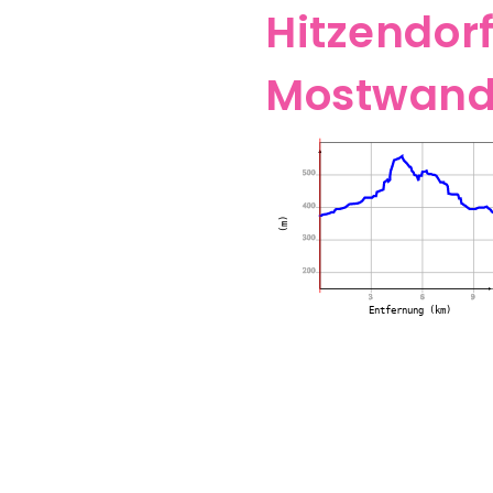
Hitzendor
Mostwan
500
400
(m)
300
200
3
6
9
Entfernung (km)