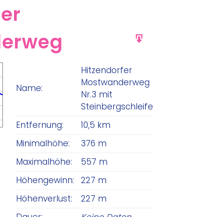
fer
derweg
GPX
Hitzendorfer
Mostwanderweg
Name:
Nr.3 mit
Steinbergschleife
Entfernung:
10,5 km
Minimalhöhe:
376 m
Maximalhöhe:
557 m
Höhengewinn:
227 m
Höhenverlust:
227 m