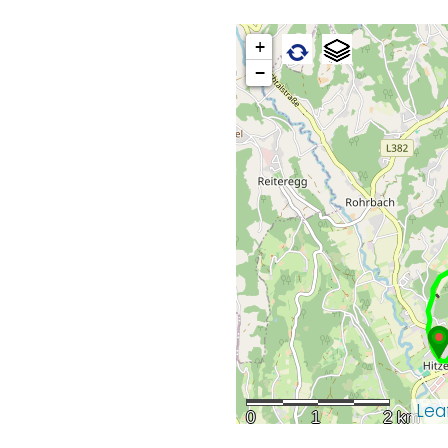
+
−
Lea
0
1
2 km