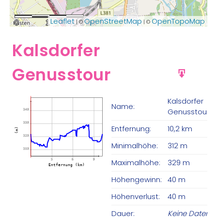
Leaflet
OpenStreetMap
OpenTopoMap
| ©
| ©
0
1
2 km
Kalsdorfer
Genusstour
GPX
Kalsdorfer
Name:
Genusstour
340
330
Entfernung:
10,2 km
(m)
320
Minimalhöhe:
312 m
310
Maximalhöhe:
329 m
3
6
9
Entfernung (km)
Höhengewinn:
40 m
Höhenverlust:
40 m
Dauer:
Keine Daten