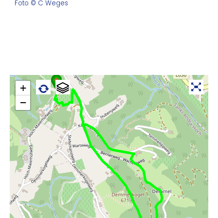
Foto © C Weges
+
−