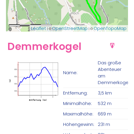
Leaflet
OpenStreetMap
OpenTopoMap
| ©
| ©
0
250
500 m
Demmerkogel
GPX
Das große
Abenteuer
650
Name:
am
600
(m)
Demmerkogel
550
Entfernung:
3,5 km
500
1
2
3
Entfernung (km)
Minimalhöhe:
532 m
Maximalhöhe:
669 m
Höhengewinn:
231 m