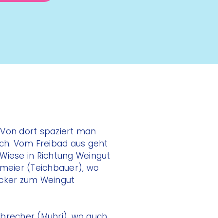
 Von dort spaziert man
ch. Vom Freibad aus geht
 Wiese in Richtung Weingut
hmeier (Teichbauer), wo
äcker zum Weingut
brecher (Muhri), wo auch