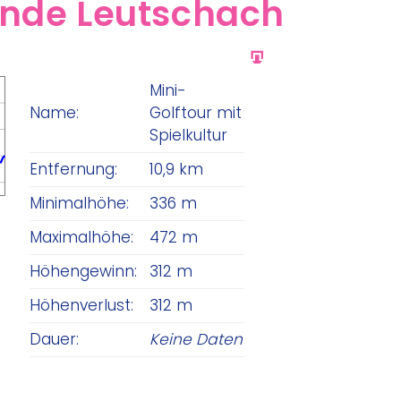
unde Leutschach
GPX
Mini-
Name:
Golftour mit
Spielkultur
Entfernung:
10,9 km
Minimalhöhe:
336 m
Maximalhöhe:
472 m
Höhengewinn:
312 m
Höhenverlust:
312 m
Dauer:
Keine Daten