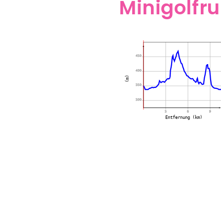
Minigolfr
450
400
(m)
350
300
3
6
9
Entfernung (km)