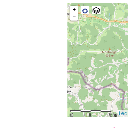
+
−
Lea
0
1
2 km