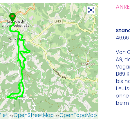
ANRE
Stand
46.66
Von 
A9, d
Voga
B69 R
bis n
Leuts
ohne 
beim 
flet
OpenStreetMap
OpenTopoMap
| ©
| ©