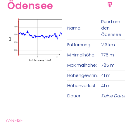
Ödensee
GPX
Rund um
Name:
den
790
Ödensee
780
(m)
770
Entfernung:
2,3 km
760
Minimalhöhe:
775 m
1
2
Entfernung (km)
Maximalhöhe:
785 m
Höhengewinn:
41 m
Höhenverlust:
41 m
Dauer:
Keine Daten
ANREISE