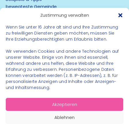
bewegteste Gemeinde
App
Zustimmung verwalten
Barrierefreiheit
Wenn Sie unter 16 Jahre alt sind und Ihre Zustimmung
zu freiwilligen Diensten geben möchten, müssen Sie
Datenschutz
Ihre Erziehungsberechtigten um Erlaubnis bitten.
Impressum
Kontakt
Wir verwenden Cookies und andere Technologien auf
unserer Website. Einige von ihnen sind essenziell,
während andere uns helfen, diese Website und Ihre
FOLGE UNS
Erfahrung zu verbessern. Personenbezogene Daten
können verarbeitet werden (z. B. IP-Adressen), z. B. für
Instagram
personalisierte Anzeigen und Inhalte oder Anzeigen-
Facebook
und Inhaltsmessung.
Akzeptieren
Ablehnen
© 2026 – Bewegungsland Steiermark gGmbH - Alle
Rechte vorbehalten