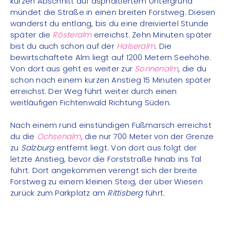
kurzen Abschnitt auf asphaltiertem Untergrund
mündet die Straße in einen breiten Forstweg. Diesen
wanderst du entlang, bis du eine dreiviertel Stunde
später die
Rösteralm
erreichst. Zehn Minuten später
bist du auch schon auf der
Halseralm
.
Die
bewirtschaftete Alm liegt auf 1200 Metern Seehöhe.
Von dort aus geht es weiter zur
Sonnenalm
,
die du
schon nach einem kurzen Anstieg 15 Minuten später
erreichst. Der Weg führt weiter durch einen
weitläufigen Fichtenwald Richtung Süden.
Nach einem rund einstündigen Fußmarsch erreichst
du die
Ochsenalm
,
die nur 700 Meter von der Grenze
zu
Salzburg
entfernt liegt. Von dort aus folgt der
letzte Anstieg, bevor die Forststraße hinab ins Tal
führt. Dort angekommen verengt sich der breite
Forstweg zu einem kleinen Steig, der über Wiesen
zurück zum Parkplatz am
Rittisberg
führt.