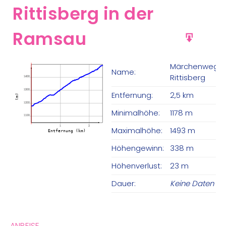
Rittisberg in der
Ramsau
GPX
Märchenweg
Name:
Rittisberg
1400
1300
Entfernung:
2,5 km
(m)
1200
Minimalhöhe:
1178 m
1100
1
2
Maximalhöhe:
1493 m
Entfernung (km)
Höhengewinn:
338 m
Höhenverlust:
23 m
Dauer:
Keine Daten
ANREISE