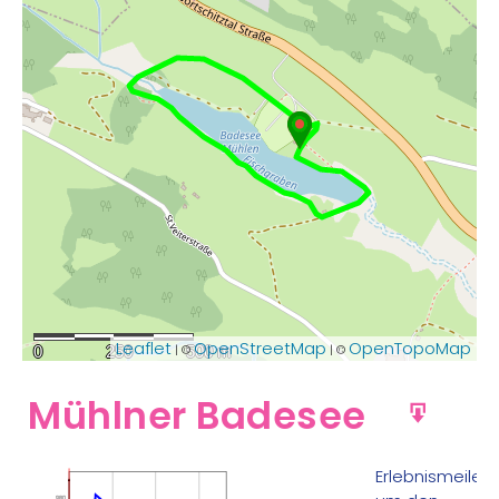
Leaflet
OpenStreetMap
OpenTopoMap
| ©
| ©
0
250
500 m
Mühlner Badesee
GPX
Erlebnismeile
980