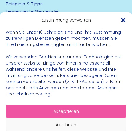
Beispiele & Tipps
bewegteste Gemeinde
App
Zustimmung verwalten
Wenn Sie unter 16 Jahre alt sind und Ihre Zustimmung
Barrierefreiheit
zu freiwilligen Diensten geben möchten, müssen Sie
Datenschutz
Ihre Erziehungsberechtigten um Erlaubnis bitten.
Impressum
Kontakt
Wir verwenden Cookies und andere Technologien auf
unserer Website. Einige von ihnen sind essenziell,
während andere uns helfen, diese Website und Ihre
FOLGE UNS
Erfahrung zu verbessern. Personenbezogene Daten
können verarbeitet werden (z. B. IP-Adressen), z. B. für
Instagram
personalisierte Anzeigen und Inhalte oder Anzeigen-
Facebook
und Inhaltsmessung.
Akzeptieren
Ablehnen
© 2026 – Bewegungsland Steiermark gGmbH - Alle