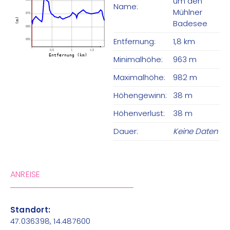
um den
Name:
Mühlner
970
(m)
Badesee
960
Entfernung:
1,8 km
950
0.5
1
1.5
Entfernung (km)
Minimalhöhe:
963 m
Maximalhöhe:
982 m
Höhengewinn:
38 m
Höhenverlust:
38 m
Dauer:
Keine Daten
ANREISE
Standort:
47.036398, 14.487600