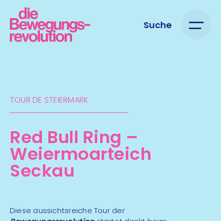
Suche
TOUR DE STEIERMARK​
Red Bull Ring –
Weiermoar­teich
Seckau
Diese aussichtsreiche Tour der