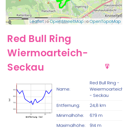
Leaflet
OpenStreetMap
OpenTopoMap
| ©
| ©
0
2.5
5 km
Red Bull Ring
Wiermoarteich-
Seckau
GPX
Red Bull Ring -
Name:
Weiermoarteich
900
- Seckau
800
(m)
700
Entfernung:
24,8 km
600
Minimalhöhe:
679 m
10
20
Entfernung (km)
Maximalhöhe:
914 m