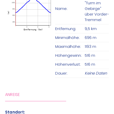
"Turm im
1000
Name:
Gebirge"
800
(m)
über Vorder-
600
Tremmel
400
Entfernung:
9,5 km
3
6
9
Entfernung (km)
Minimalhöhe:
696 m
Maximalhöhe:
1193 m
Höhengewinn:
516 m
Höhenverlust:
516 m
Dauer:
Keine Daten
ANREISE
Standort: