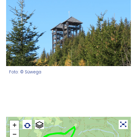
Foto: © Süwega
+
−