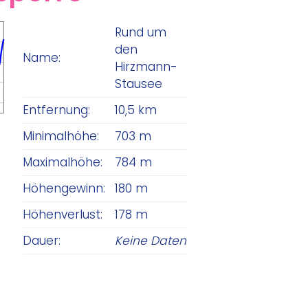
Rund um
den
Name:
Hirzmann-
Stausee
Entfernung:
10,5 km
Minimalhöhe:
703 m
Maximalhöhe:
784 m
Höhengewinn:
180 m
Höhenverlust:
178 m
Dauer:
Keine Daten