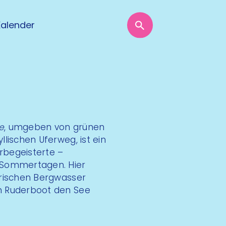
Kalender
e
, umgeben von grünen
lischen Uferweg, ist ein
urbegeisterte –
 Sommertagen. Hier
frischen Bergwasser
m Ruderboot den See