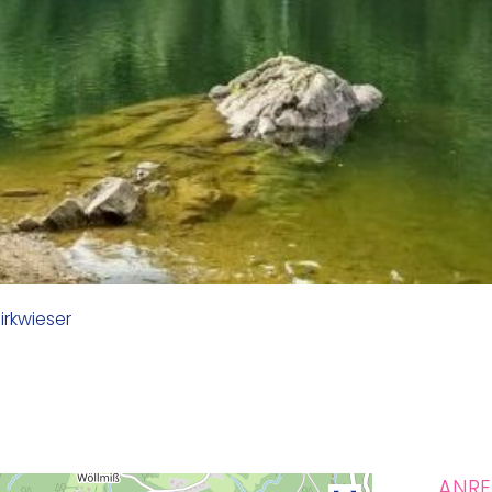
irkwieser
ANRE