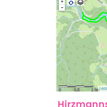
+
−
Lea
0
0.5
1 km
Hirzmann