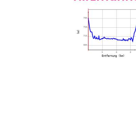
780
750
(m)
720
690
3
6
9
Entfernung (km)