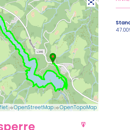
Stand
47.00
flet
OpenStreetMap
OpenTopoMap
| ©
| ©
sperre
GPX