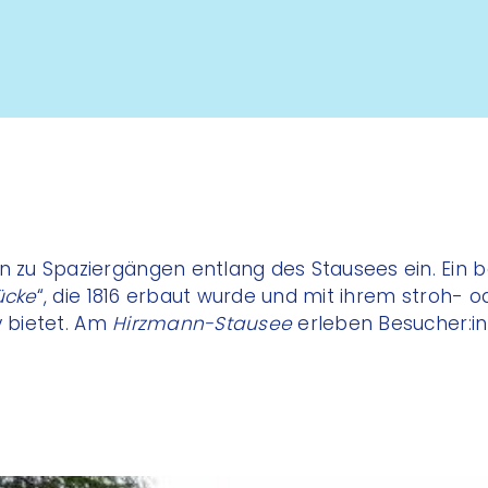
u Spaziergängen entlang des Stausees ein. Ein bes
ücke
“, die 1816 erbaut wurde und mit ihrem stroh- 
v bietet. Am
Hirzmann-Stausee
erleben Besucher:in