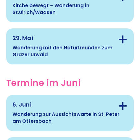
Kirche bewegt – Wanderung in
Route:
St.Ulrich/Waasen
Gehzeit:
Hinweis:
Route:
29. Mai
Treffpunkt:
Wanderung mit den Naturfreunden zum
Anmeldung:
Grazer Urwald
bewegung@schiklub-ststefan-stainz.at
Gehzeit:
Hinweis:
Termine im Juni
Treffpunkt:
Hinweis:
Route (Start und Ende):
Anmeldung:
6. Juni
Gehzeit:
Wanderung zur Aussichtswarte in St. Peter
Anmeldung:
am Ottersbach
Route:
Hinweis: