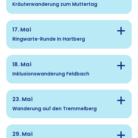
Kräuterwanderung zum Muttertag
Route:
Anmeldung:
Hinweis:
Gehzeit:
17. Mai
Treffpunkt:
Ringwarte-Runde in Hartberg
Anmeldung:
Route:
Gehzeit:
18. Mai
Treffpunkt:
Route:
Inklusionswanderung Feldbach
Anmeldung:
Gehzeit:
Hinweis:
23. Mai
Treffpunkt:
Route:
Wanderung auf den Tremmelberg
Anmeldung:
Gehzeit:
maria.perner@askoe-steiermark.at
29. Mai
Treffpunkt: