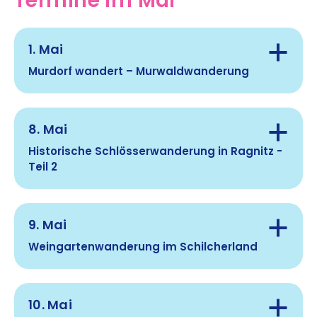
Route:
Anmeldung:
Gehzeit:
1. Mai
daniel.oberkofler@asvoe.at
Anmeldung:
Murdorf wandert – Murwaldwanderung
Route:
Hinweis:
8. Mai
Treffpunkt:
Historische Schlösserwanderung in Ragnitz -
Teil 2
Anmeldung:
Gehzeit:
9. Mai
Treffpunkt:
Route:
Weingartenwanderung im Schilcherland
Gehzeit:
Hinweis:
10. Mai
Treffpunkt: