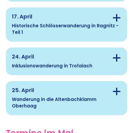
17. April
Treffpunkt:
Historische Schlösserwanderung in Ragnitz -
Teil 1
Gehzeit:
Route:
24. April
Treffpunkt:
Inklusionswanderung in Trofaiach
Gehzeit:
25. April
Treffpunkt:
Wanderung in die Altenbachklamm
Hinweis:
Route:
Oberhaag
Gehzeit:
Hinweis:
Termine im Mai
Treffpunkt: