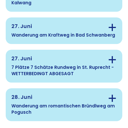
Gehzeit:
Kalwang
Anmeldung:
Route:
Treffpunkt:
Anmeldung:
27. Juni
Wanderung am Kraftweg in Bad Schwanberg
maria.perner@askoe-steiermark.at
Gehzeit:
Treffpunkt:
27. Juni
Route:
7 Plätze 7 Schätze Rundweg in St. Ruprecht -
WETTERBEDINGT ABGESAGT
Gehzeit:
Anmeldung:
Treffpunkt:
Hinweis:
28. Juni
Route:
10:00 Uhr beim Hauptplatz St. Ruprecht an der
Raab (Bitte beim Bahnhof St. Ruprecht parken)
Wanderung am romantischen Bründlweg am
Pogusch
Gehzeit:
ca. 3,5 Stunden (ca. 11km)
Anmeldung: