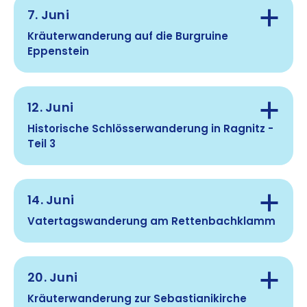
Treffpunkt:
7. Juni
Hinweis:
Kräuterwanderung auf die Burgruine
Eppenstein
Gehzeit:
Anmeldung:
Treffpunkt:
12. Juni
Route:
Historische Schlösserwanderung in Ragnitz -
Teil 3
Gehzeit:
Treffpunkt:
14. Juni
Anmeldung:
Anmeldung:
Vatertagswanderung am Rettenbachklamm
Anmeldung:
Gehzeit:
Treffpunkt:
20. Juni
Hinweis:
Route:
Kräuterwanderung zur Sebastianikirche