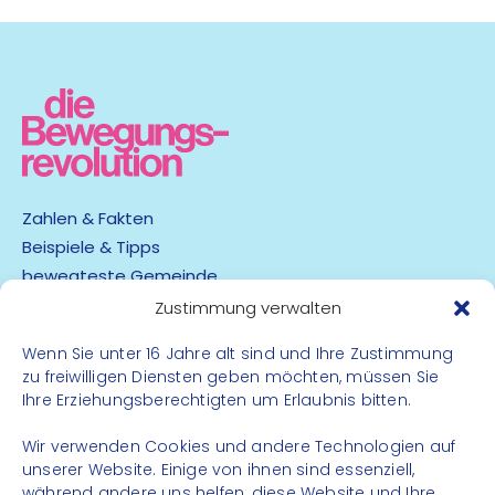
Treffpunkt:
Route:
Bei 7 besonderen Plätzen erlebt man 7 Schätze
mit Holzschnitzkunst vom Ruprechter Hans
Pendl.
Gehzeit:
Hinweis:
Der Sport- und Kulturverein FC Donald
organisiert eine Labestation.
Route:
Zahlen & Fakten
Beispiele & Tipps
Anmeldung:
Anmeldung:
bewegteste Gemeinde
kathrin.hofer@asvoe.at
App
Zustimmung verwalten
Hinweis:
hans.rechberger@gmx.at
,
Wenn Sie unter 16 Jahre alt sind und Ihre Zustimmung
Barrierefreiheit
zu freiwilligen Diensten geben möchten, müssen Sie
Datenschutz
Ihre Erziehungsberechtigten um Erlaubnis bitten.
Impressum
Anmeldung:
Kontakt
Wir verwenden Cookies und andere Technologien auf
maria.perner@askoe-steiermark.at
unserer Website. Einige von ihnen sind essenziell,
während andere uns helfen, diese Website und Ihre