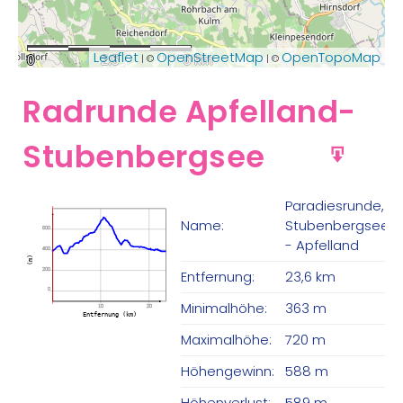
Leaflet
OpenStreetMap
OpenTopoMap
| ©
| ©
0
2.5
5 km
Radrunde Apfelland-
Stubenbergsee
GPX
Paradiesrunde,
Name:
Stubenbergsee
600
- Apfelland
400
(m)
200
Entfernung:
23,6 km
0
Minimalhöhe:
363 m
10
20
Entfernung (km)
Maximalhöhe:
720 m
Höhengewinn:
588 m
Höhenverlust:
589 m