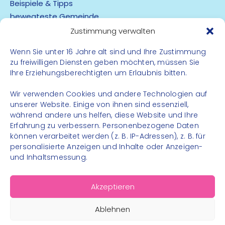
Beispiele & Tipps
bewegteste Gemeinde
App
Zustimmung verwalten
Wenn Sie unter 16 Jahre alt sind und Ihre Zustimmung
Barrierefreiheit
zu freiwilligen Diensten geben möchten, müssen Sie
Datenschutz
Ihre Erziehungsberechtigten um Erlaubnis bitten.
Impressum
Kontakt
Wir verwenden Cookies und andere Technologien auf
unserer Website. Einige von ihnen sind essenziell,
während andere uns helfen, diese Website und Ihre
FOLGE UNS
Erfahrung zu verbessern. Personenbezogene Daten
können verarbeitet werden (z. B. IP-Adressen), z. B. für
Instagram
personalisierte Anzeigen und Inhalte oder Anzeigen-
Facebook
und Inhaltsmessung.
Akzeptieren
Ablehnen
© 2026 – Bewegungsland Steiermark gGmbH - Alle