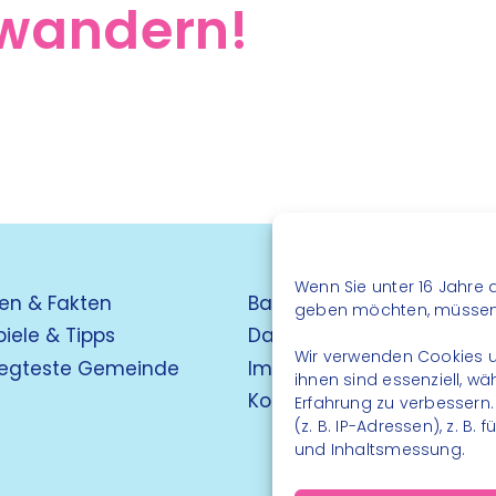
wandern!
Wenn Sie unter 16 Jahre a
en & Fakten
Barrierefreiheit
geben möchten, müssen S
piele & Tipps
Datenschutz
Wir verwenden Cookies u
egteste Gemeinde
Impressum
ihnen sind essenziell, w
Kontakt
Erfahrung zu verbessern
(z. B. IP-Adressen), z. B
und Inhaltsmessung.