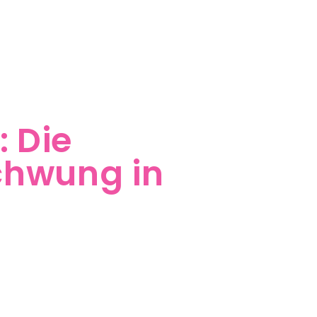
: Die
chwung in