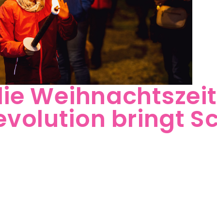
die Weihnachtszeit
volution bringt S